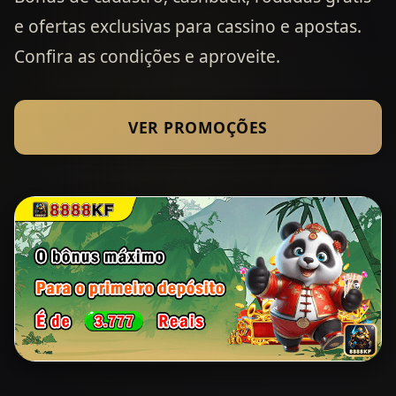
e ofertas exclusivas para cassino e apostas.
Confira as condições e aproveite.
VER PROMOÇÕES