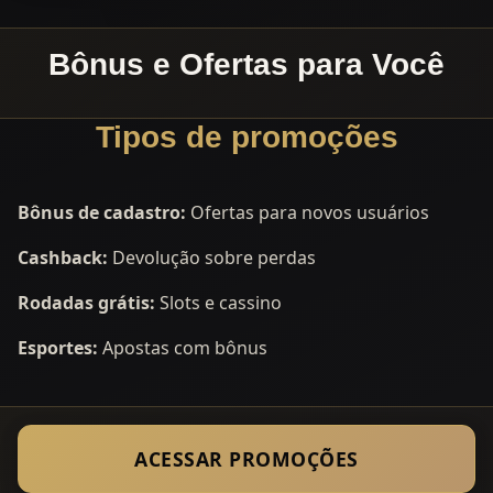
Bônus e Ofertas para Você
Tipos de promoções
Bônus de cadastro:
Ofertas para novos usuários
Cashback:
Devolução sobre perdas
Rodadas grátis:
Slots e cassino
Esportes:
Apostas com bônus
ACESSAR PROMOÇÕES