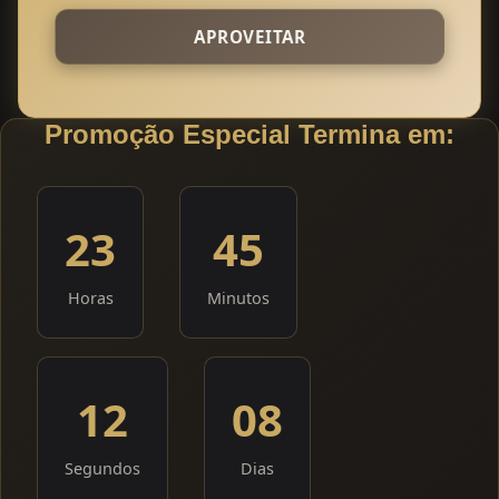
APROVEITAR
Promoção Especial Termina em:
23
45
Horas
Minutos
12
08
Segundos
Dias