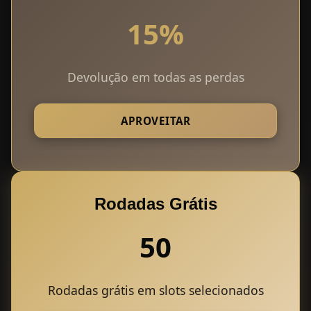
15%
Devolução em todas as perdas
APROVEITAR
Rodadas Grátis
50
Rodadas grátis em slots selecionados