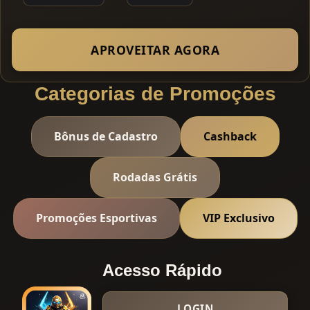
APROVEITAR AGORA
Categorias de Promoções
Bônus de Cadastro
Cashback
Rodadas Grátis
Promoções Esportivas
VIP Exclusivo
Acesso Rápido
LOGIN