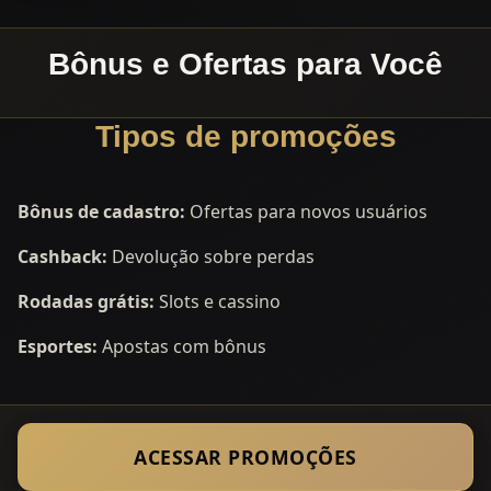
Bônus e Ofertas para Você
Tipos de promoções
Bônus de cadastro:
Ofertas para novos usuários
Cashback:
Devolução sobre perdas
Rodadas grátis:
Slots e cassino
Esportes:
Apostas com bônus
ACESSAR PROMOÇÕES