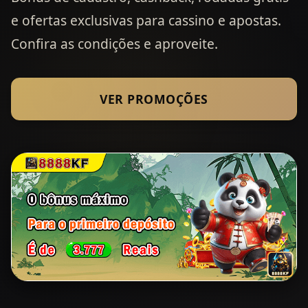
e ofertas exclusivas para cassino e apostas.
Confira as condições e aproveite.
VER PROMOÇÕES